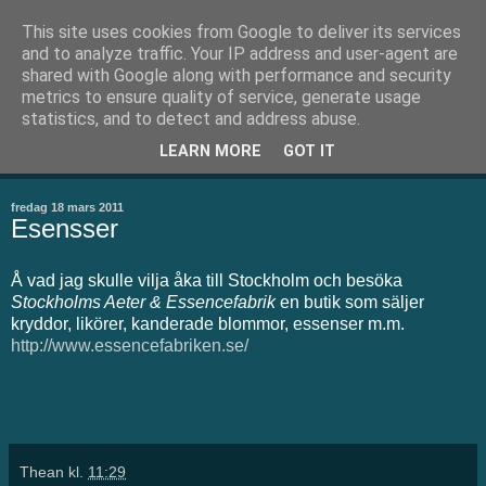
This site uses cookies from Google to deliver its services
Thean.se
and to analyze traffic. Your IP address and user-agent are
shared with Google along with performance and security
metrics to ensure quality of service, generate usage
Välkommen till min blogg. Här skriver jag om små och stora
statistics, and to detect and address abuse.
ting. Men kanske framförallt om bakning som är mitt stora
LEARN MORE
GOT IT
intresse
fredag 18 mars 2011
Esensser
Å vad jag skulle vilja åka till Stockholm och besöka
Stockholms Aeter & Essencefabrik
en butik som säljer
kryddor, likörer, kanderade blommor, essenser m.m.
http://www.essencefabriken.se/
Thean
kl.
11:29