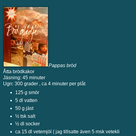
Pappas bröd
Åtta brödkakor
Jäsning: 45 minuter
Ugn: 300 grader , ca 4 minuter per plåt
125 g smör
5 dl vatten
50 g jäst
½ tsk salt
½ dl socker
ca 15 dl vetemjöl ( jag tillsatte även 5 msk vetekli