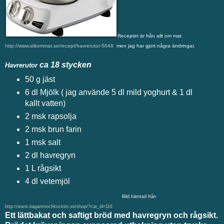
Receptet är från allt om mat
http://www.alltommat.se/recept/havrerutor-5648
men jag har gjort några ändringar.
ca 18 stycken
Havrerutor
50 g jäst
6 dl Mjölk ( jag använde 5 dl mild yoghurt & 1 dl
kallt vatten)
2 msk rapsolja
2 msk brun farin
1 msk salt
2 dl havregryn
1 L rågsikt
4 dl vetemjöl
Bild hämtad från
http://www.bagarenochkocken.se/shop/?cat_id=116
Ett lättbakat och saftigt bröd med havregryn och rågsikt.