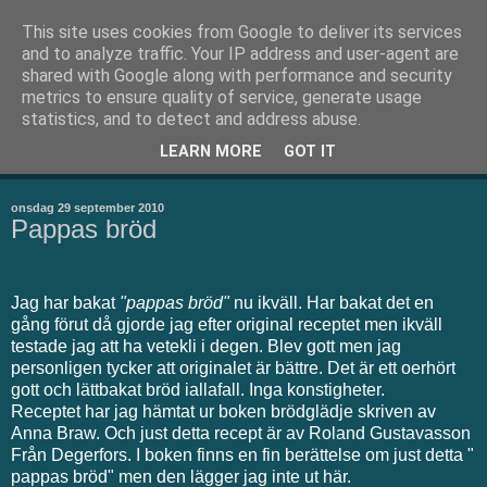
This site uses cookies from Google to deliver its services
Thean.se
and to analyze traffic. Your IP address and user-agent are
shared with Google along with performance and security
metrics to ensure quality of service, generate usage
Välkommen till min blogg. Här skriver jag om små och stora
statistics, and to detect and address abuse.
ting. Men kanske framförallt om bakning som är mitt stora
LEARN MORE
GOT IT
intresse
onsdag 29 september 2010
Pappas bröd
Jag har bakat
"pappas bröd"
nu ikväll. Har bakat det en
gång förut då gjorde jag efter original receptet men ikväll
testade jag att ha vetekli i degen. Blev gott men jag
personligen tycker att originalet är bättre. Det är ett oerhört
gott och lättbakat bröd iallafall. Inga konstigheter.
Receptet har jag hämtat ur boken brödglädje skriven av
Anna Braw. Och just detta recept är av Roland Gustavasson
Från Degerfors. I boken finns en fin berättelse om just detta "
pappas bröd" men den lägger jag inte ut här.