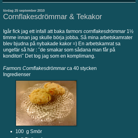
lördag 25 september 2010
Cornflakesdrömmar & Tekakor
Igår fick jag ett infall att baka
farmors cornflakesdrömmar
1½
timme innan jag skulle börja jobba. Så mina arbetskamrater
blev bjudna på nybakade kakor =) En arbetskamrat sa
ungefär så här : "de smakar som sådana man får på
konditori" Det tog jag som en komplimang.
Farmors Cornflakesdrömmar
ca 40 stycken
Ingredienser
100 g Smör