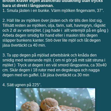
Brödet kräver ingen avancerad utbakning utan trycks
bara ut direkt i långpannan.
1. Smula jästen i en bunke. Värm mjölken fingervarm, 37°.
2. Häll lite av mjölken över jästen och rör tills den löst sig.
Tillsätt resten av mjölken, olja, farin, salt, havregryn, rågsikt
och 2 dl av vetemjölet. ( jag hade i allt vetemjöl på en gång )
Arbeta degen smidig för hand eller i maskin tills degen
släpper bunkens kanter. Strö över lite mjöl och låt degen
jäsa övertäckt ca 40 min.
3. Ta upp degen på mjölad arbetsbänk och knåda den
smidig med resterande mjöl. ( om ni gör på mitt sätt struna i
mjölet ) Tryck ut degen i en väl smord långpanna, ca 30x40
cm. Skär degen i 18 rutor med en degskrapa och nagga
degen med en gaffel. Låt jäsa övertäckt ca 30 min
4. Sätt ugnen på 225°.