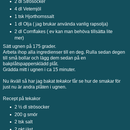
2 dl Strösocker
4 dl Vetemjöl
1 tsk Hjorthornssalt
1 dl Olja ( jag brukar använda vanlig rapsolja)
2 dl Cornflakes ( ev kan man behöva tillsätta lite
mer)
Sätt ugnen på 175 grader.
Arbeta ihop alla ingredienser till en deg. Rulla sedan degen
till små bollar och lägg dem sedan på en
bakplåtspappersklädd plåt.
Grädda mitt i ugnen i ca 15 minuter.
Nu ikväll så har jag bakat
tekakor
får se hur de smakar för
just nu är andra plåten i ugnen.
Recept på tekakor
2 ½ dl strösocker
200 g smör
2 tsk salt
2 pkt jäst