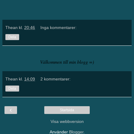
Thean
kl.
20:46
Inga kommentarer:
Dela
Välkommen till min blogg =)
Thean
kl.
14:09
2 kommentarer:
Dela
‹
Startsida
Visa webbversion
Använder
Blogger
.