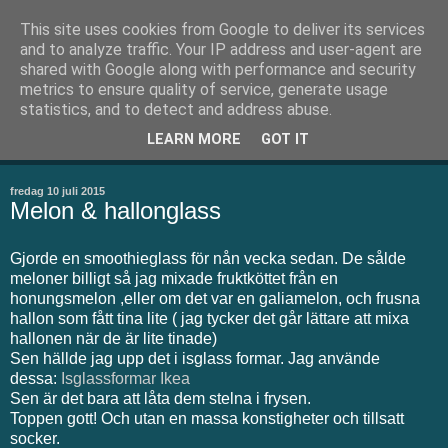
This site uses cookies from Google to deliver its services
Thean.se
and to analyze traffic. Your IP address and user-agent are
shared with Google along with performance and security
metrics to ensure quality of service, generate usage
Välkommen till min blogg. Här skriver jag om små och stora
statistics, and to detect and address abuse.
ting. Men kanske framförallt om bakning som är mitt stora
LEARN MORE
GOT IT
intresse
fredag 10 juli 2015
Melon & hallonglass
Gjorde en smoothieglass för nån vecka sedan. De sålde
meloner billigt så jag mixade fruktköttet från en
honungsmelon ,eller om det var en galiamelon, och frusna
hallon som fått tina lite ( jag tycker det går lättare att mixa
hallonen när de är lite tinade)
Sen hällde jag upp det i isglass formar. Jag använde
dessa:
Isglassformar Ikea
Sen är det bara att låta dem stelna i frysen.
Toppen gott! Och utan en massa konstigheter och tillsatt
socker.