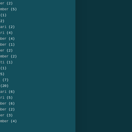
ber
(2)
ember
(5)
(1)
2)
uari
(2)
ari
(4)
mber
(4)
mber
(1)
ber
(2)
ember
(2)
sti
(1)
(1)
5)
l
(7)
(20)
uari
(6)
ari
(5)
mber
(6)
mber
(2)
ber
(3)
ember
(4)