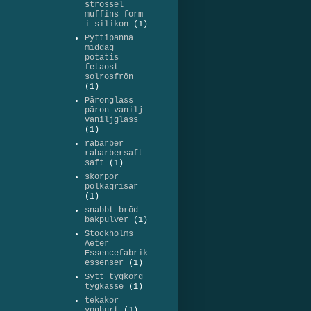
strössel
muffins form
i silikon
(1)
Pyttipanna
middag
potatis
fetaost
solrosfrön
(1)
Päronglass
päron vanilj
vaniljglass
(1)
rabarber
rabarbersaft
saft
(1)
skorpor
polkagrisar
(1)
snabbt bröd
bakpulver
(1)
Stockholms
Aeter
Essencefabrik
essenser
(1)
Sytt tygkorg
tygkasse
(1)
tekakor
yoghurt
(1)