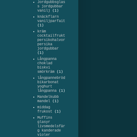
Jordgubbsglas
s jordgubbar
vanilj
(1)
knäckflarn
vaniljparfait
(1)
kräm
cocktailfrukt
persikohalvor
persika
jordgubbar
(1)
Långpanna
choklad
biskvi
smörkräm
(1)
långpannebröd
bikarbonat
yoghurt
långpanna
(1)
Mandelkubb
mandel
(1)
middag
frukost
(1)
Muffins
glasyr
livsmedelsfär
g kanderade
violer