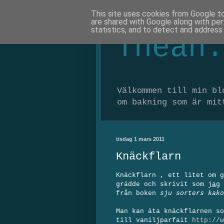
This site uses cookies from Google to 
are shared with Google along with per
statistics, and to detect and address
Thean.
Välkommen till min bl
om bakning som är mit
tisdag 1 mars 2011
Knäckflarn
Knäckflarn , ett litet om g
grädde och skrivit som
jag
från boken
sju sorters kak
Man kan äta knäckflarnen so
till vaniljparfait
http://w