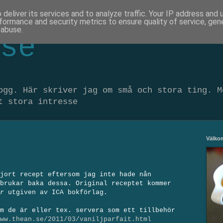
deliver its services and to analyze traffic. Your IP address and
formance and security metrics to ensure quality of service, ge
 abuse.
se
ogg. Här skriver jag om små och stora ting. M
t stora intresse
Välk
jort recept eftersom jag inte hade nån
brukar baka dessa. Original receptet kommer
or
utgiven av ICA bokförlag.
m de är eller tex. servera som ett tillbehör
ww.thean.se/2011/03/vaniljparfait.html