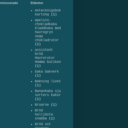
intresserade
Etiketter
Antecknigsbok
kartong
(1)
Apelsin-
chokladkaka
Kladdkaka med
havregryn
sega
chokladrutor
(1)
assistent
bröd
Havrerutor
Hemma butiken
(1)
baka bakverk
(1)
Bakning livet
(1)
Banankaka sju
sorters kakor
(1)
Broarne
(1)
Bröd
kalljästa
snabba
(1)
Bröd ost