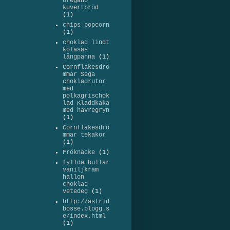
oregano
kuvertbröd
(1)
chips popcorn
(1)
choklad lindt
kolasås
långpanna
(1)
Cornflakesdrö
mmar Sega
chokladrutor
med
polkagrischok
lad Kladdkaka
med havregryn
(1)
Cornflakesdrö
mmar tekakor
(1)
Fröknäcke
(1)
fyllda bullar
vaniljkräm
hallon
choklad
vetedeg
(1)
http://astrid
bosse.blogg.s
e/index.html
(1)