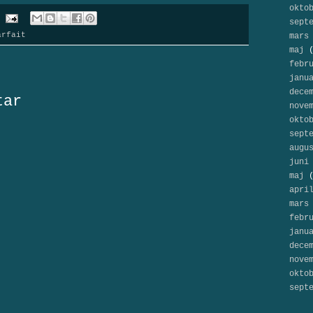
okto
sept
arfait
mars
maj
(
febr
:
janu
dece
tar
nove
okto
sept
augu
juni
maj
(
apri
mars
febr
janu
dece
nove
okto
sept