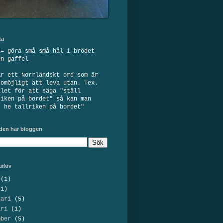
ta
a= göra små små hål i brödet
en gaffel
Är ett Norrländskt ord som är
 omöjligt att leva utan. Tex.
llet för att säga "ställ
riken på bordet" så kan man
" he tallriken på bordet"
 den här bloggen
arkiv
(1)
1)
uari
(5)
ari
(1)
mber
(5)