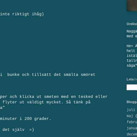
inte riktigt ihåg)
Ordlis
Nagg
med 
He= 
helt
istä
tall
säga
 i bunke och tillsätt det smälta smöret
Leta i
per och klicka ut smeten med en tesked eller
 flyter ut väldigt mycket. Så tänk på
Blogg
a"
juli
maj
(
minuter i 200 grader.
febr
janu
a det själv =)
dece