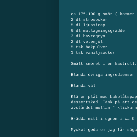
ca 175-190 g smör ( kommer 
2 dl strösocker
½ dl ljussirap
½ dl matlagningsgrädde
2 dl havregryn
2 dl vetemjöl
½ tsk bakpulver
1 tsk vaniljsocker
Smält smöret i en kastrull.
Blanda övriga ingredienser
Blanda väl
Klä en plåt med bakplåtspap
dessertsked. Tänk på att de
avståndet mellan " klickarn
Grädda mitt i ugnen i ca 5 
Mycket goda om jag får säg