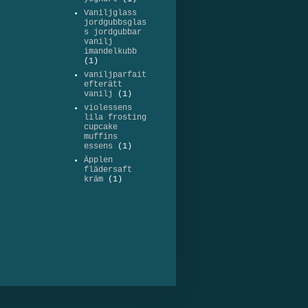
Vaniljglass
jordgubbsglas
s jordgubbar
vanilj
imandelkubb
(1)
vaniljparfait
efterätt
vanilj
(1)
violessens
lila frosting
cupcake
muffins
essens
(1)
Äpplen
flädersaft
kräm
(1)