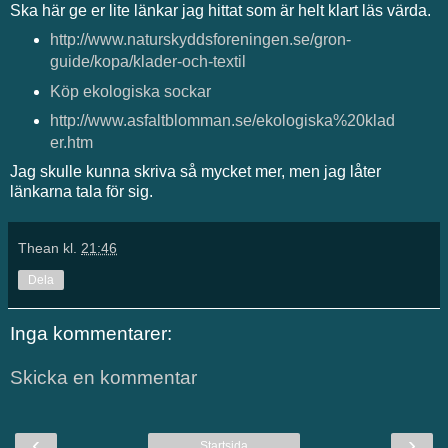
Ska här ge er lite länkar jag hittat som är helt klart läs värda.
http://www.naturskyddsforeningen.se/gron-
guide/kopa/klader-och-textil
Köp ekologiska sockar
http://www.asfaltblomman.se/ekologiska%20klad
er.htm
Jag skulle kunna skriva så mycket mer, men jag låter
länkarna tala för sig.
Thean
kl.
21:46
Dela
Inga kommentarer:
Skicka en kommentar
‹
›
Startsida