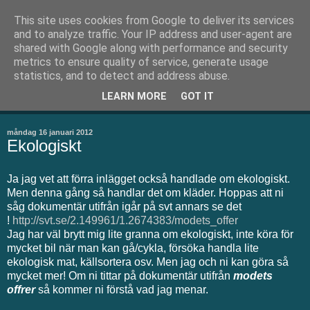
This site uses cookies from Google to deliver its services
Thean.se
and to analyze traffic. Your IP address and user-agent are
shared with Google along with performance and security
metrics to ensure quality of service, generate usage
Välkommen till min blogg. Här skriver jag om små och stora
statistics, and to detect and address abuse.
ting. Men kanske framförallt om bakning som är mitt stora
LEARN MORE
GOT IT
intresse
måndag 16 januari 2012
Ekologiskt
Ja jag vet att förra inlägget också handlade om ekologiskt.
Men denna gång så handlar det om kläder. Hoppas att ni
såg dokumentär utifrån igår på svt annars se det
!
http://svt.se/2.149961/1.2674383/modets_offer
Jag har väl brytt mig lite granna om ekologiskt, inte köra för
mycket bil när man kan gå/cykla, försöka handla lite
ekologisk mat, källsortera osv. Men jag och ni kan göra så
mycket mer! Om ni tittar på dokumentär utifrån
modets
offrer
så kommer ni förstå vad jag menar.