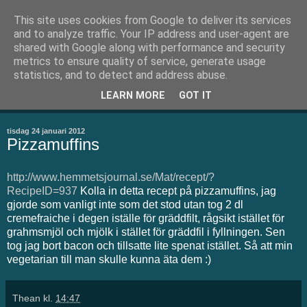
This site uses cookies from Google to deliver its services
Thean.se
and to analyze traffic. Your IP address and user-agent are
shared with Google along with performance and security
metrics to ensure quality of service, generate usage
Välkommen till min blogg. Här skriver jag om små och stora
statistics, and to detect and address abuse.
ting. Men kanske framförallt om bakning som är mitt stora
LEARN MORE
GOT IT
intresse
tisdag 24 januari 2012
Pizzamuffins
http://www.hemmetsjournal.se/Mat/recept/?
RecipeID=937
Kolla in detta recept på pizzamuffins, jag
gjorde som vanligt inte som det stod utan tog 2 dl
cremefraiche i degen iställe för gräddfilt, rågsikt istället för
grahmsmjöl och mjölk i stället för gräddfil i fyllningen. Sen
tog jag bort bacon och tillsatte lite spenat istället. Så att min
vegetarian till man skulle kunna äta dem :)
Thean
kl.
14:47